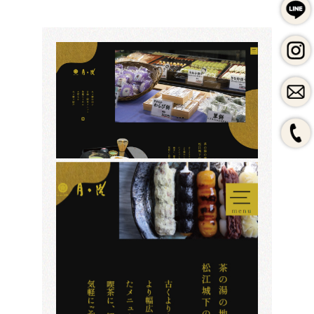
LINEで問合せ
instagram
よく頂くご質問
私たちのブランディング
HPづくり、その前に
保守・運用料金表
制作会社の選び方
SEOとMEO（初心者向け）
採用案内
一般事業主行動計画