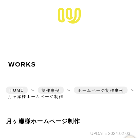
松江市拠点のホームペ
HOME
ワキザシについて
ABOUT ME
できること
SERVICE
お仕事の事例
WORKS
WORKS
ワキザシのブランディング
BRANDING
写真撮影サービス
HOME
>
制作事例
>
ホームページ制作事例
>
PHOTO
月ヶ瀬様ホームページ制作
かきもの
FREE NOTE
月ヶ瀬様ホームページ制作
メールフォーム
UPDATE 2024.02.03