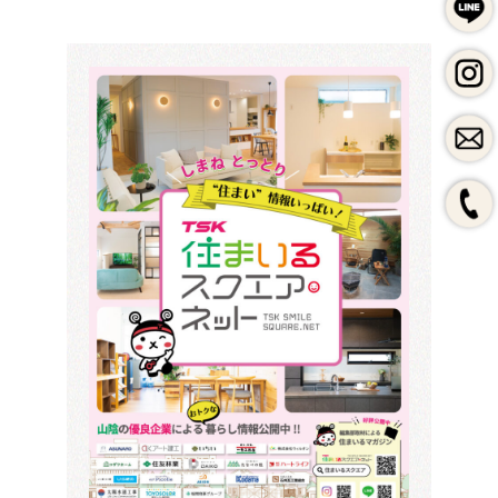
LINEで問合せ
instagram
よく頂くご質問
私たちのブランディング
HPづくり、その前に
保守・運用料金表
制作会社の選び方
SEOとMEO（初心者向け）
採用案内
一般事業主行動計画