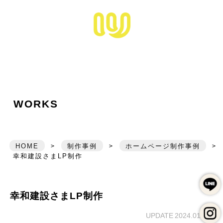
松江市拠点のホームペ
HOME
ワキザシについて
ABOUT ME
できること
SERVICE
お仕事の事例
WORKS
WORKS
ワキザシのブランディング
BRANDING
写真撮影サービス
HOME
>
制作事例
>
ホームページ制作事例
>
PHOTO
幸和建設さまLP制作
かきもの
FREE NOTE
幸和建設さまLP制作
メールフォーム
UPDATE 2024.01.07