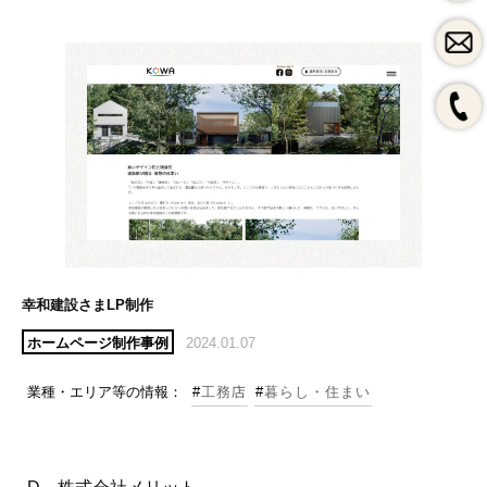
LINEで問合せ
instagram
よく頂くご質問
私たちのブランディング
HPづくり、その前に
保守・運用料金表
制作会社の選び方
SEOとMEO（初心者向け）
採用案内
幸和建設さまLP制作
一般事業主行動計画
ホームページ制作事例
2024.01.07
業種・エリア等の情報：
#
工務店
#
暮らし・住まい
D 株式会社メリット