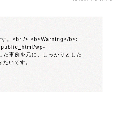
メールフォーム
LINEで問合せ
instagram
よく頂くご質問
私たちのブランディング
HPづくり、その前に
保守・運用料金表
制作会社の選び方
SEOとMEO（初心者向け）
採用案内
一般事業主行動計画