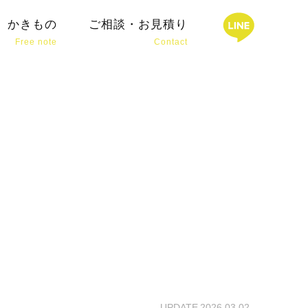
ターのデザイン制作
かきもの
ご相談・お見積り
Free note
Contact
HOME
ワキザシについて
ABOUT ME
できること
SERVICE
お仕事の事例
WORKS
ワキザシのブランディング
BRANDING
写真撮影サービス
PHOTO
かきもの
FREE NOTE
UPDATE 2026.03.02