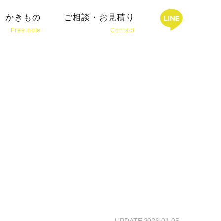
会社様ホームページ制作
かきもの
ご相談・お見積り
Free note
Contact
HOME
ワキザシについて
ABOUT ME
できること
SERVICE
お仕事の事例
WORKS
ワキザシのブランディング
BRANDING
写真撮影サービス
PHOTO
かきもの
FREE NOTE
UPDATE 2026.01.05