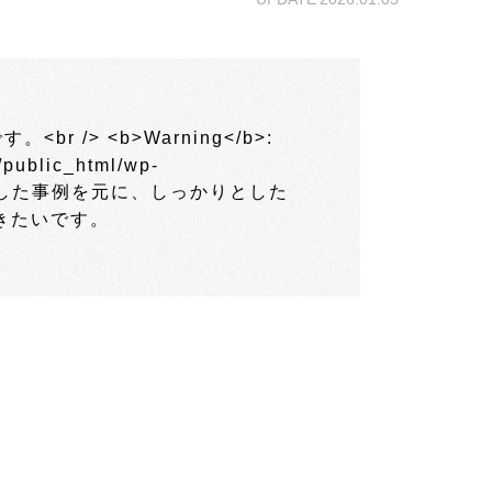
メールフォーム
LINEで問合せ
instagram
よく頂くご質問
私たちのブランディング
HPづくり、その前に
保守・運用料金表
制作会社の選び方
SEOとMEO（初心者向け）
採用案内
一般事業主行動計画