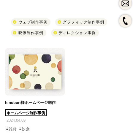
LINEで問合せ
ウェブ制作事例
グラフィック制作事例
映像制作事例
ディレクション事例
instagram
よく頂くご質問
私たちのブランディング
HPづくり、その前に
保守・運用料金表
制作会社の選び方
SEOとMEO（初心者向け）
採用案内
一般事業主行動計画
hinobori様ホームページ制作
ホームページ制作事例
2024.04.09
#
雑貨
#
飲食