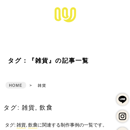
松江市拠点のホームペ
HOME
ワキザシについて
ABOUT ME
できること
SERVICE
お仕事の事例
タグ：『雑貨』の記事一覧
WORKS
ワキザシのブランディング
BRANDING
写真撮影サービス
HOME
>
雑貨
PHOTO
かきもの
FREE NOTE
タグ:
雑貨
,
飲食
メールフォーム
タグ:
雑貨
,
飲食
に関連する制作事例の一覧です。