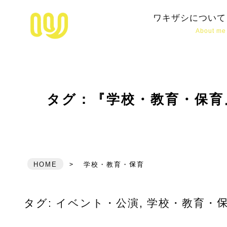
松江市拠点のホームページ制作・デザ
ワキザシについて
About me
タグ：『学校・教育・保育
HOME
>
学校・教育・保育
タグ:
イベント・公演
,
学校・教育・