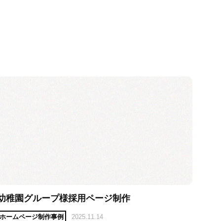
メールフォーム
LINEで問合せ
instagram
よく頂くご質問
私たちのブランディング
HPづくり、その前に
保守・運用料金表
制作会社の選び方
SEOとMEO（初心者向け）
採用案内
一般事業主行動計画
幼稚園グループ様採用ページ制作
ホームページ制作事例
2025.11.14