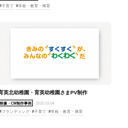
#
子育て
#
学校・教育・保育
細へ
詳細へ
育英北幼稚園・育英幼稚園さまPV制作
映像・CM制作事例
2025.03.04
#
ブランディング
#
子育て
#
学校・教育・保育
細へ
詳細へ