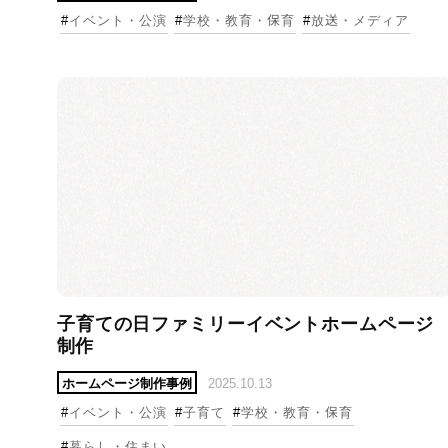
#
イベント・公演
#
学校・教育・保育
#
放送・メディア
子育ての日ファミリーイベントホームページ
制作
ホームページ制作事例
2025.10.13
#
イベント・公演
#
子育て
#
学校・教育・保育
#
暮らし・住まい