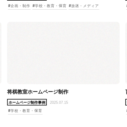
#
企画・制作
#
学校・教育・保育
#
放送・メディア
詳細へ
詳
将棋教室ホームページ制作
ホームページ制作事例
2025.07.15
#
学校・教育・保育
詳