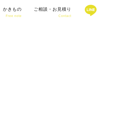
クールパンフレット制作
かきもの
ご相談・お見積り
Free note
Contact
HOME
ワキザシについて
ABOUT ME
できること
SERVICE
お仕事の事例
WORKS
ワキザシのブランディング
BRANDING
写真撮影サービス
PHOTO
かきもの
FREE NOTE